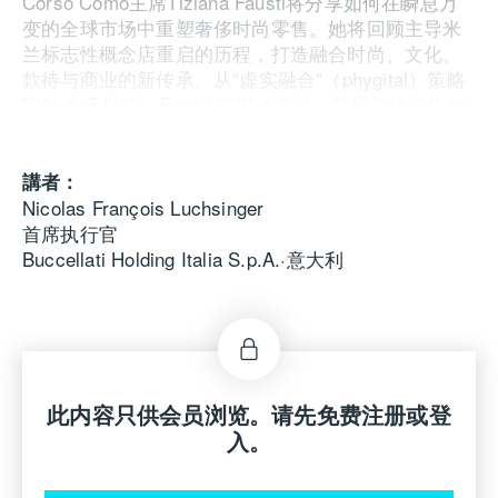
Corso Como
主席
Tiziana Fausti
将分享如何在瞬息万
变的全球市场中重塑奢侈时尚零售。她将回顾主导米
兰标志性概念店重启的历程，打造融合时尚、文化、
款待与商业的新传承。从
“
虚实融合
”（phygital
）策略
到触达
Z
世代，
Fausti
将探讨真诚、策展与体验将如
何定义奢侈的未来。
講者：
Nicolas François Luchsinger
首席执行官
Buccellati Holding Italia S.p.A.·意大利
此内容只供会员浏览。请先免费注册或登
入。