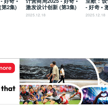
- 好奇 •
计营商周2025 - 好奇 •
呈献：设
第2集)
激发设计创新 (第3集)
- 好奇 
(第2集)
2025.12.18
2025.12.18