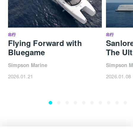
出行
出行
Flying Forward with
Sanlor
Bluegame
The Ult
Simpson Marine
Simpson M
2026.01.21
2026.01.08