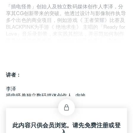
「插电怪兽」创始人及独立数码媒体创作人李泽，分
享其CG创新带来的突破。他透过设计与影像制作执导
多个出色的商业项目，例如游戏《 王者荣耀》比赛及
BLACKPINK为手游《 绝地求生》 主唱的「Ready for
Love」音乐录影带，来实践其想法，并示范如何制作
优秀的视觉叙事效果。他揭示以自己的手法，创作出
独特的视觉风格及叙事方式，搭建商业客户要求与艺
术表现之间的桥梁。
讲者：
李泽
插电怪兽独立数码媒体创作人, 内地
此内容只供会员浏览。请先免费注册或登
入。