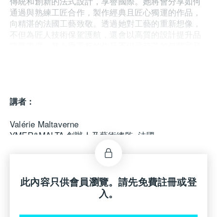
傳統和創新的法式設計，享譽國際。她將會分享如何
通過與熟練工匠合作，製作經典且匠心獨運的作品，
向精湛的法國工藝致敬。透過她對工藝的重新想像，
不但為匠人技術保駕護航，還會以高質的設計提升品
牌辨識度；其永垂不朽的作品不但示範了如何豐富品
牌內涵，同時又不斷啟發下一代，重塑法式設計的未
來。
講者：
Valérie Maltaverne
YMER&MALTA 創辦人及藝術總監, 法國
此內容只供會員瀏覽。請先免費註冊或登
入。