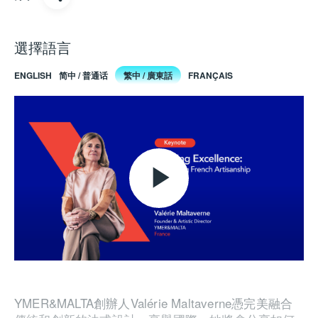
選擇語言
ENGLISH
简中 / 普通话
繁中 / 廣東話
FRANÇAIS
Play
Video
YMER&MALTA創辦人Valérie Maltaverne憑完美融合