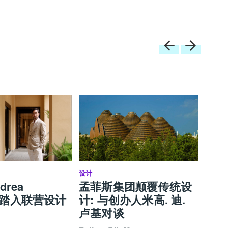
设计
设计营商
drea
孟菲斯集团颠覆传统设
培育
i：踏入联营设计
计: 与创办人米高. 迪.
到关注 | 
卢基对谈
202