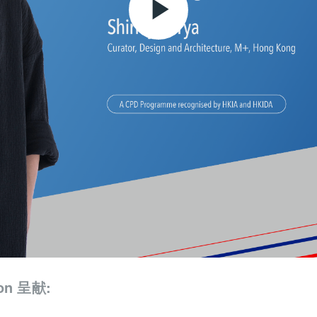
Play
Video
ion 呈献: