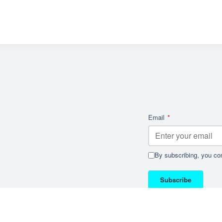
Email
*
By subscribing, you con
Subscribe