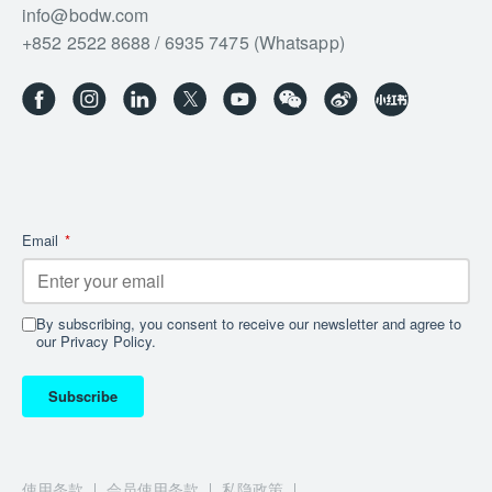
info@bodw.com
了在家工作，品牌效应仍能持续推动产品需求。荷兰
+852 2522 8688 / 6935 7475 (Whatsapp)
有很多类似的成功经验。
循环经济在中国的发展
HKDI: 循环设计模型是否早已在中国应用？
Email
*
Daan van Eijk: 西方消费主义制造了大量浪费，中国
以此为鉴，所以政府和业界都支持推行与循环设计原
理相近的目标，电动车便是一例。由于中国拥有庞大
电池产能，很多新的厂商都能制造价廉物美的电动
By subscribing, you consent to receive our newsletter and agree to
our Privacy Policy.
车，此措施除能有助消除贫穷外＝，也有助中国于
2060 年实现碳中和目标。
Subscribe
香港踏上循环经济之路
使用条款
会员使用条款
私隐政策