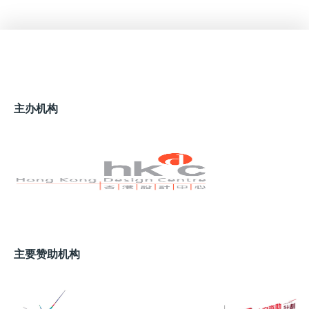
都意识到日常的工作简介中，少有客户要求在设计上
考虑地球的需要，所以非常认真学习如何重新设计产
品，融入循环原理，务求既可创造业务，又能更有效
运用物料和能源，保持长远竞争力之余也减少碳足
迹。我很佩服“设计智识周”在疫情后就能立即继续举
行。本年复办提供一个难得的平台让同业能聚首交
主办机构
流，出席者来自奢侈品、高端娱乐、款待业等行业，
而且积极地回应影响全球的挑战，互相启发如何在保
持优质生活与不伤害地球之间取得平衡。我相信众志
成城能创造出极大的价值。
可持续发展与循环经济
HKDI: 如何区分循环经济与可持续发展？
主要赞助机构
Daan van Eijk: 循环经济关乎资源的应用周期，而可
持续发展则聚焦于人类、地球和经济的关系。虽然“循