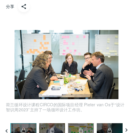
分享
荷兰循环设计课程CIRCO的国际项目经理 Pieter van Os于“设计
P
智识周2023”主持了一场循环设计工作坊。
用
新