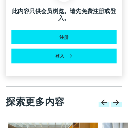
应用是。为期三天的工作坊会有十间公司的代表参
此内容只供会员浏览。请先免费注册或登
与。他们会利用部份工具即时回应问题，然后集思广
入。
益，重新设计产品或业务模式，制订实效的解决方
法。这不单是工具的应用， 而是整个设计概念的重
组、整合和实施。
注册
登入
透过课程培育循环思维
HKDI: 经验较浅的学生能否从工作坊受惠？
Pieter van Os: 工作坊能填补现职设计师欠缺的循环
设计训练，如能让未来的设计师和商界人士及早学
探索更多内容
习，效果自然事半功倍。因此，我们已向多间荷兰大
学提供循环设计法的内容，方便融入课程，让学生实
践及运用。