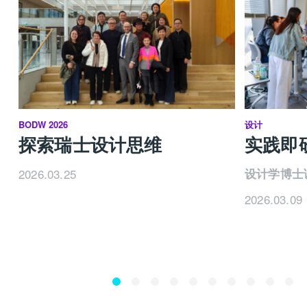
浪费习惯不是借口
HKDI: 如何鼓励连回收也做不好的香港投入循环经
济？
Pieter van Os: 香港可利用人口集中，方便物流的优
势，运用政策或从商业方向延长产品的使用期、把资
BODW 2026
设计
源重新分配，又或升级再造旧物令其重获新生，超越
探索瑞士设计思维
实践即
回收的规限，例如优先处理碳足迹庞大的厨余和纺织
品。只要各行各业把目光放远，明白弃置废物的伤害
2026.03.25
设计学博士
远远大于其金钱上的代价，便有望对症下药。
2026.03.09
跨界对话推动改变
HKDI: 工作坊的参加者有讨论类似课题吗？
Pieter van Os: 有不少充满热诚的设计师出席，他们