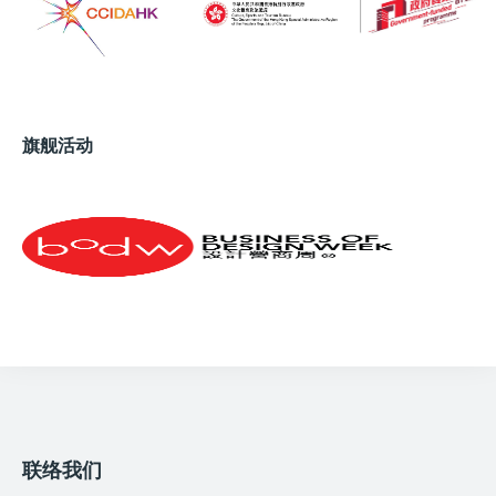
环设计”运动始于十年前，但其实该运动已有 50 多年
的历史。我们念书时便已认识维修、重用、再生产和
回收的概念，整合为循环设计模型有助加深人们的记
忆和了解箇中原理和目标，即致力保持物件、废物处
理系统以至食物链机制的价值，尽量提供物件的不同
形态和应用范围，以延长物料的可用年期。
旗舰活动
荷兰的成功经验
HKDI: 循环经济在荷兰有什么研究和实践成果？
Dan van Eijk: 荷兰早于 1980 年代中便开始探讨循环
设计，透过举行专家会议和分析行业进行全盘考虑，
借着提升耐用度、美观性和维修的可能性，令每一件
产品得到长时间使用、重置和重用，务求避免即弃、
一次性产品和减少废物堆填。不少早期参与的公司已
证明做法能制造长远利益。一家家具公司有五成物料
联络我们
为重用，其理念广获认同，即使人们在后疫情时代多