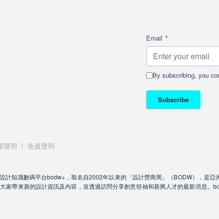
Email
*
By subscribing, you con
Subscribe
權聲明
免責聲明
C）推出的全新設計知識數碼平台bodw+，取名自2002年以來的「設計營商周」（BOD
為大家帶來新的設計資訊及內容，並透過訪問分享創意領袖和新興人才的最新消息。b