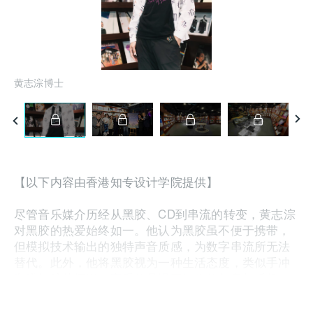
黄志淙博士
V M
【以下内容由香港知专设计学院提供】
尽管音乐媒介历经从黑胶、
CD
到串流的转变，黄志淙
对黑胶的热爱始终如一。他认为黑胶虽不便于携带，
但模拟技术输出的独特声音质感，为数字串流所无法
替代。此外，他将黑胶视为一种生活态度，类似手冲
咖啡与胶片摄影，享受的是慢工细作的创意与乐趣。
「V Music Library
」提供黑胶唱片予有兴趣之人士探