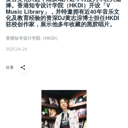
捧。香港知专设计学院（
HKDI
）开设「
V
Music Library
」，并特邀拥有近
40
年音乐文
化及教育经验的资深
DJ
黄志淙博士担任
HKDI
驻校创作家，展示他多年收藏的黑胶唱片。
香港知专设计学院（HKDI）
2025.04.24
分享