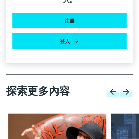
Naman Tekriwal
Breer Limited营运总监及联合创始人，香港
注册
翟凯怡
EDITECTURE联合创始人 | EDIT Academy总监， 香
登入
港
探索更多內容