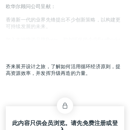
欧华尔顾问公司呈献：
香港新一代的业界先锋提出不少创新策略，以构建更
可持续发展的未来。
加入本地啤酒品牌Breer、初创环保砖企业EcoBricks
及本地多元设计工作室EDITECTURE的行列，探索如
何透过创新履行环保责任，一同引领未来发展。
齐来展开设计之旅，了解如何活用循环经济原则，提
高资源效率，并发挥升级再造的力量。
讲者：
Sophie Chapman
此内容只供会员浏览。请先免费注册或登
EcoBricks Limited联合创始人及营运总监，香港
入。