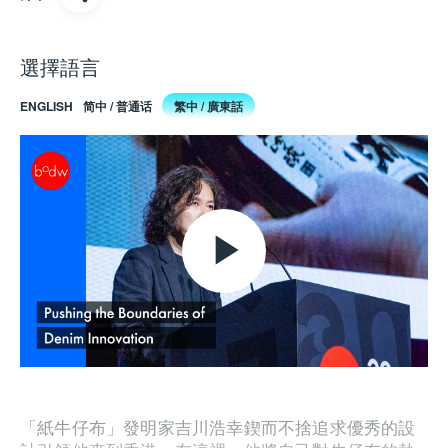
選擇語言
ENGLISH
简中 / 普通话
繁中 / 廣東話
Play
Video
「紙牛仔布」發明家吉川浩幸鍥而不捨追求優秀的設