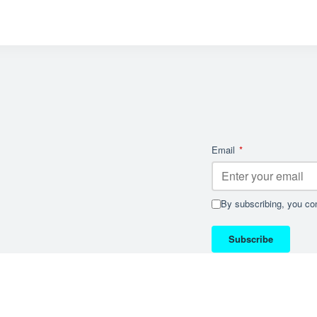
Email
*
By subscribing, you con
Subscribe
權聲明
免責聲明