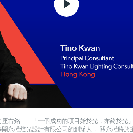
Play
Video
句座右銘——「一個成功的項目始於光，亦終於光
為關永權燈光設計有限公司的創辦人， 關永權將於