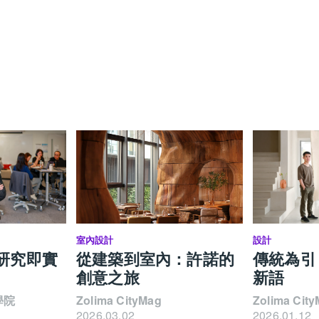
室內設計
設計
研究即實
從建築到室內：許諾的
傳統為引
創意之旅
新語
學院
Zolima CityMag
Zolima Cit
2026.03.02
2026.01.12