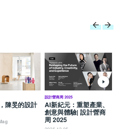
設計營商周 2025
設計營商
，陳旻的設計
AI新紀元：重塑產業、
旅遊
創意與體驗| 設計營商
打造
周 2025
商周 
yMag
2025.12.05
2025.