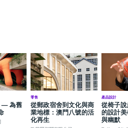
零售
產品設計
 — 為舊
從郵政宿舍到文化與商
從椅子說起
命
業地標：澳門八號的活
的設計美
化再生
與幽默
司