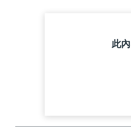
主持：
李詩韻
藝盟聯合創辦人及總監，香港
此內