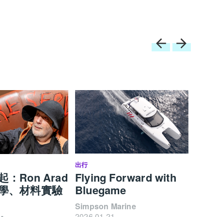
出行
設計
：Ron Arad
Flying Forward with
傳統
學、材料實驗
Bluegame
新語
Simpson Marine
Zolim
2026.01.21
2026.