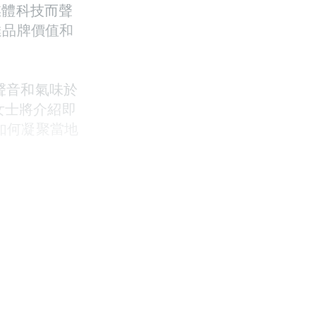
媒體科技而聲
達品牌價值和
、聲音和氣味於
m女士將介紹即
如何凝聚當地