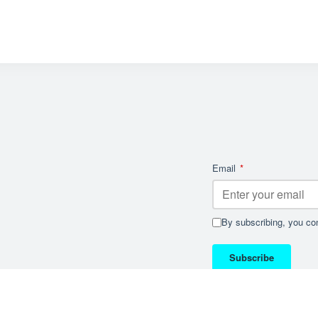
Email
*
By subscribing, you con
Subscribe