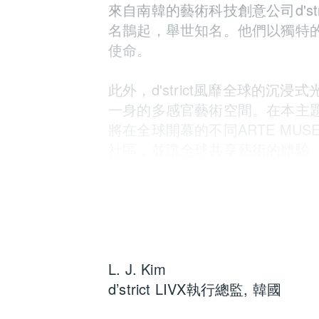
來自南韓的藝術科技創意公司d's
名鵲起，舉世知名。他們以獨特
使命。
此外，d'strict風靡全球的沉
一身的多感官藝術空間。在本主題演講
將在全球開幕的不同ARTE M
社區，並讓全球共享藝術的體驗
講者
：
L. J. Kim
d’strict LIVX執行總監, 韓國