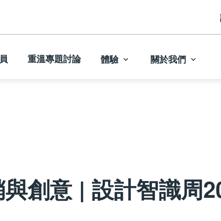
員
重溫專題討論
體驗
關於我們
創意 | 設計智識周20