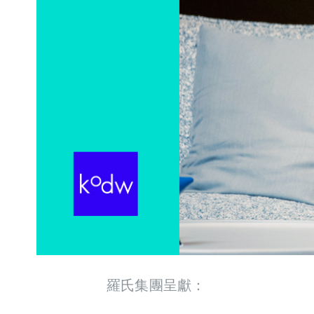
羅氏集團呈獻：