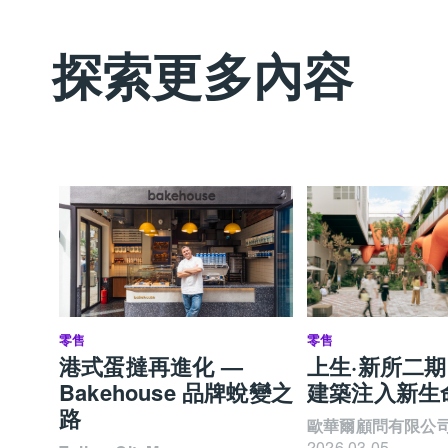
探索更多內容
零售
零售
港式蛋撻再進化 —
上生·新所二期
Bakehouse 品牌蛻變之
建築注入新生
路
歐華爾顧問有限公
2026.03.05